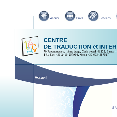
Accueil
Profil
Services
CENTRE
DE TRADUCTION et INTE
70 Papanastasiou, 4ième étage, Code postal: 41222, Larisa -
Tél./ Fax: +30 2410-257936, Mob.: +30 6934387517
Accueil
Bie