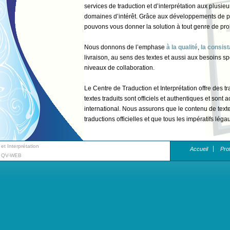
services de traduction et d’interprétation aux plusi
domaines d’intérêt. Grâce aux développements de p
pouvons vous donner la solution à tout genre de pr
Nous donnons de l’emphase
à la qualité
,
la consis
livraison, au sens des textes et aussi aux besoins s
niveaux de collaboration.
Le Centre de Traduction et Interprétation offre des tr
textes traduits sont officiels et authentiques et sont
international. Nous assurons que le contenu de text
traductions officielles et que tous les impératifs lé
Nous collaborons avec un ample network de traducte
t Interprétation
Accueil
Prof
offrir les mieux résultats à notre clientèle et satisfa
:
QV-WEB
clients.
Tous les projets peuvent être délivrés à tous forme
Word, Excel, PowerPoint, Adobe pdf, html.
Eleni Voulgari est la Traductrice Officielle et respo
Interprétation. Elle est diplômée de l’Université Io