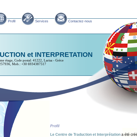
Profil
Services
Contactez-nous
UCTION et INTERPRETATION
ème étage, Code postal: 41222, Larisa - Grèce
-257936, Mob.: +30 6934387517
Profil
Le Centre de Traduction et Interprétation
a été créé