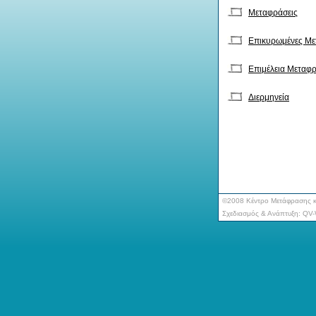
Μεταφράσεις
Επικυρωμένες Με
Επιμέλεια Μεταφ
Διερμηνεία
©2008 Kέντρο Μετάφρασης κα
Σχεδιασμός & Ανάπτυξη:
QV